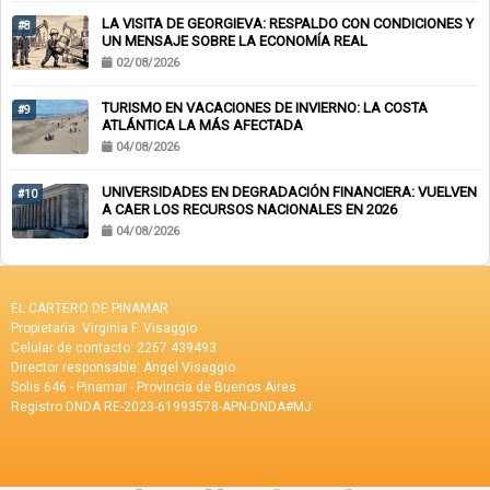
LA VISITA DE GEORGIEVA: RESPALDO CON CONDICIONES Y
#8
UN MENSAJE SOBRE LA ECONOMÍA REAL
02/08/2026
TURISMO EN VACACIONES DE INVIERNO: LA COSTA
#9
ATLÁNTICA LA MÁS AFECTADA
04/08/2026
UNIVERSIDADES EN DEGRADACIÓN FINANCIERA: VUELVEN
#10
A CAER LOS RECURSOS NACIONALES EN 2026
04/08/2026
EL CARTERO DE PINAMAR
Propietaria: Virginia F. Visaggio
Celular de contacto: 2267 439493
Director responsable: Angel Visaggio
Solis 646 - Pinamar - Provincia de Buenos Aires
Registro DNDA RE-2023-61993578-APN-DNDA#MJ